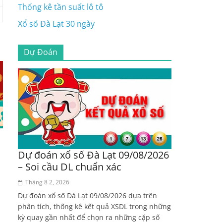
Thống kê tần suất lô tô
Xổ số Đà Lạt 30 ngày
Dự Đoán
Dự đoán xổ số Đà Lạt 09/08/2026
– Soi cầu DL chuẩn xác
Tháng 8 2, 2026
Dự đoán xổ số Đà Lạt 09/08/2026 dựa trên
phân tích, thống kê kết quả XSDL trong những
kỳ quay gần nhất để chọn ra những cặp số