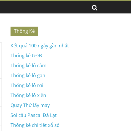
Thống Kê
Kết quả 100 ngày gần nhất
Thống kê GĐB
Thống kê lô câm
Thống kê lô gan
Thống kê lô rơi
Thống kê lô xiên
Quay Thử lấy may
Soi cầu Pascal Đà Lạt
Thống kê chi tiết xổ số