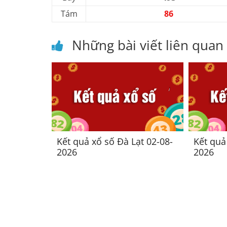
Tám
86
Những bài viết liên quan
Kết quả xổ số Đà Lạt 02-08-
Kết quả
2026
2026