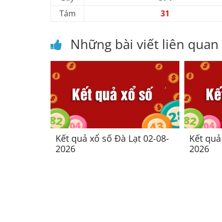
Tám
31
Những bài viết liên quan
Kết quả xổ số Đà Lạt 02-08-
Kết quả
2026
2026