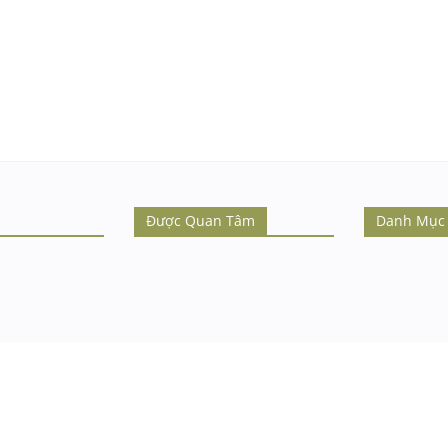
Được Quan Tâm
Danh Mục