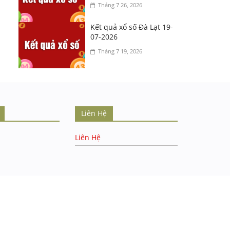
Tháng 7 26, 2026
Kết quả xổ số Đà Lạt 19-
07-2026
Tháng 7 19, 2026
Liên Hệ
Liên Hệ