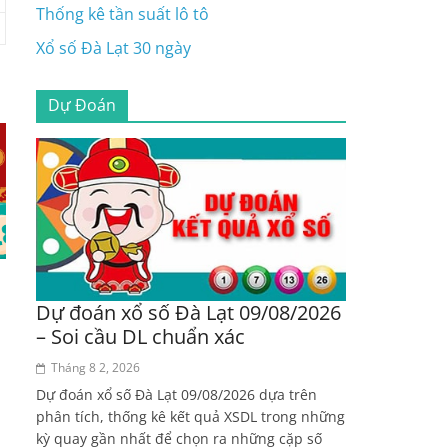
Thống kê tần suất lô tô
Xổ số Đà Lạt 30 ngày
Dự Đoán
Dự đoán xổ số Đà Lạt 09/08/2026
– Soi cầu DL chuẩn xác
Tháng 8 2, 2026
Dự đoán xổ số Đà Lạt 09/08/2026 dựa trên
phân tích, thống kê kết quả XSDL trong những
kỳ quay gần nhất để chọn ra những cặp số