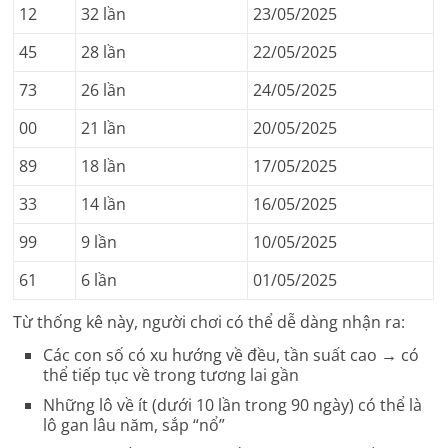
12
32 lần
23/05/2025
45
28 lần
22/05/2025
73
26 lần
24/05/2025
00
21 lần
20/05/2025
89
18 lần
17/05/2025
33
14 lần
16/05/2025
99
9 lần
10/05/2025
61
6 lần
01/05/2025
Từ thống kê này, người chơi có thể dễ dàng nhận ra:
Các con số có xu hướng về đều, tần suất cao → có
thể tiếp tục về trong tương lai gần
Những lô về ít (dưới 10 lần trong 90 ngày) có thể là
lô gan lâu năm, sắp “nổ”