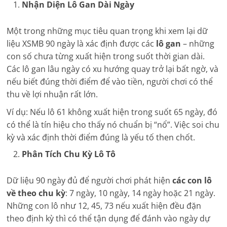
Nhận Diện Lô Gan Dài Ngày
Một trong những mục tiêu quan trọng khi xem lại dữ
liệu XSMB 90 ngày là xác định được các
lô gan
– những
con số chưa từng xuất hiện trong suốt thời gian dài.
Các lô gan lâu ngày có xu hướng quay trở lại bất ngờ, và
nếu biết đúng thời điểm để vào tiền, người chơi có thể
thu về lợi nhuận rất lớn.
Ví dụ: Nếu lô 61 không xuất hiện trong suốt 65 ngày, đó
có thể là tín hiệu cho thấy nó chuẩn bị “nổ”. Việc soi chu
kỳ và xác định thời điểm đúng là yếu tố then chốt.
Phân Tích Chu Kỳ Lô Tô
Dữ liệu 90 ngày đủ để người chơi phát hiện
các con lô
về theo chu kỳ
: 7 ngày, 10 ngày, 14 ngày hoặc 21 ngày.
Những con lô như 12, 45, 73 nếu xuất hiện đều đặn
theo định kỳ thì có thể tận dụng để đánh vào ngày dự