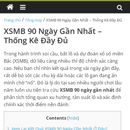
/
/
Trang chủ
Tổng Hợp
XSMB 90 Ngày Gần Nhất – Thống Kê Đầy Đủ
XSMB 90 Ngày Gần Nhất –
Thống Kê Đầy Đủ
Trong hành trình soi cầu, bắt lô và dự đoán xổ số miền
Bắc (XSMB), dữ liệu càng nhiều thì độ chính xác càng
cao. Nếu bạn chỉ nhìn kết quả trong vài ngày gần đây,
rất dễ bỏ sót các chu kỳ dài hoặc các lô gan đang ẩn
mình chờ “nổ”. Đó là lý do tại sao nhiều người chơi lâu
năm luôn ưu tiên tra cứu
XSMB 90 ngày gần nhất
để
phân tích tổng quan xu hướng, tần suất lô và xác định
chính xác thời điểm nên đánh.
Contents
[
hide
]
1.
Xem Lại Kết Quả XSMB 90 Ngày Gần Nhất Ở Đâu?