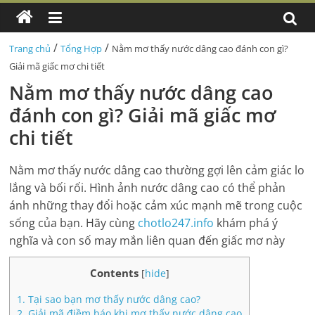
/
/
Trang chủ
Tổng Hợp
Nằm mơ thấy nước dâng cao đánh con gì?
Giải mã giấc mơ chi tiết
Nằm mơ thấy nước dâng cao
đánh con gì? Giải mã giấc mơ
chi tiết
Nằm mơ thấy nước dâng cao thường gợi lên cảm giác lo
lắng và bối rối. Hình ảnh nước dâng cao có thể phản
ánh những thay đổi hoặc cảm xúc mạnh mẽ trong cuộc
sống của bạn. Hãy cùng
chotlo247.info
khám phá ý
nghĩa và con số may mắn liên quan đến giấc mơ này
Contents
[
hide
]
1.
Tại sao bạn mơ thấy nước dâng cao?
2.
Giải mã điềm báo khi mơ thấy nước dâng cao