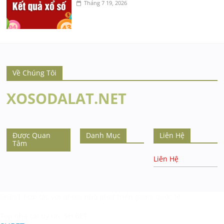
Tháng 7 19, 2026
Về Chúng Tôi
XOSODALAT.NET
Được Quan
Danh Mục
Liên Hệ
Tâm
Liên Hệ
SHBET
hợp tác với nhiều nhà phát triển game quốc tế
Top nhà cái uy tín:
SH BET