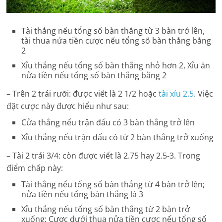
Tài thắng nếu tổng số bàn thắng từ 3 bàn trở lên,
tài thua nửa tiền cược nếu tổng số bàn thắng bằng
2
Xỉu thắng nếu tổng số bàn thắng nhỏ hơn 2, Xỉu ăn
nửa tiền nếu tổng số bàn thắng bằng 2
– Trên 2 trái rưỡi: được viết là 2 1/2 hoặc
tài xỉu 2.5
. Việc
đặt cược này được hiểu như sau:
Cửa thắng nếu trận đấu có 3 bàn thắng trở lên
Xỉu thắng nếu trận đấu có từ 2 bàn thắng trở xuống
– Tài 2 trái 3/4: còn được viết là 2.75 hay 2.5-3. Trong
điểm chấp này:
Tài thắng nếu tổng số bàn thắng từ 4 bàn trở lên;
nửa tiền nếu tổng bàn thắng là 3
Xỉu thắng nếu tổng số bàn thắng từ 2 bàn trở
xuống; Cược dưới thua nửa tiền cược nếu tổng số