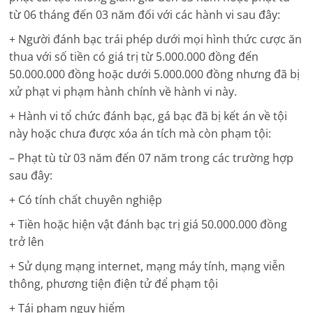
từ 06 tháng đến 03 năm đối với các hành vi sau đây:
+ Người đánh bạc trái phép dưới mọi hình thức cược ăn
thua với số tiền có giá trị từ 5.000.000 đồng đến
50.000.000 đồng hoặc dưới 5.000.000 đồng nhưng đã bị
xử phạt vi phạm hành chính về hành vi này.
+ Hành vi tổ chức đánh bạc, gá bạc đã bị kết án về tội
này hoặc chưa được xóa án tích mà còn phạm tội:
– Phạt tù từ 03 năm đến 07 năm trong các trường hợp
sau đây:
+ Có tính chất chuyên nghiệp
+ Tiền hoặc hiện vật đánh bạc trị giá 50.000.000 đồng
trở lên
+ Sử dụng mạng internet, mạng máy tính, mạng viễn
thông, phương tiện điện tử để phạm tội
+ Tái phạm nguy hiểm