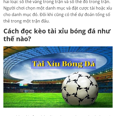
hai loại: số thẻ vàng trong trận và số thẻ đỏ trong trận.
Người chơi chọn một danh mục và đặt cược tài hoặc xỉu
cho danh mục đó. Đôi khi cũng có thể dự đoán tổng số
thẻ trong một trận đấu.
Cách đọc kèo tài xỉu bóng đá như
thế nào?