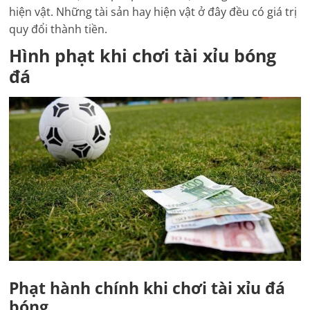
hiện vật. Những tài sản hay hiện vật ở đây đều có giá trị
quy đổi thành tiền.
Hình phạt khi chơi tài xỉu bóng
đá
Phạt hành chính khi chơi tài xỉu đá
bóng