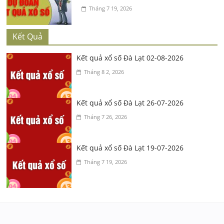
Tháng 7 19, 2026
Kết Quả
Kết quả xổ số Đà Lạt 02-08-2026
Tháng 8 2, 2026
Kết quả xổ số Đà Lạt 26-07-2026
Tháng 7 26, 2026
Kết quả xổ số Đà Lạt 19-07-2026
Tháng 7 19, 2026