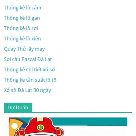
Thống kê lô câm
Thống kê lô gan
Thống kê lô rơi
Thống kê lô xiên
Quay Thử lấy may
Soi cầu Pascal Đà Lạt
Thống kê chi tiết xổ số
Thống kê tần suất lô tô
Xổ số Đà Lạt 30 ngày
Dự Đoán