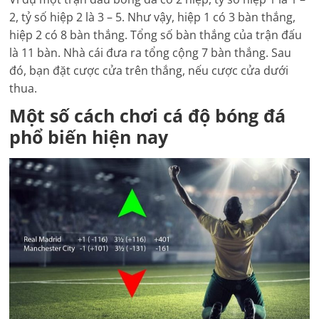
2, tỷ số hiệp 2 là 3 – 5. Như vậy, hiệp 1 có 3 bàn thắng,
hiệp 2 có 8 bàn thắng. Tổng số bàn thắng của trận đấu
là 11 bàn. Nhà cái đưa ra tổng cộng 7 bàn thắng. Sau
đó, bạn đặt cược cửa trên thắng, nếu cược cửa dưới
thua.
Một số cách chơi cá độ bóng đá
phổ biến hiện nay