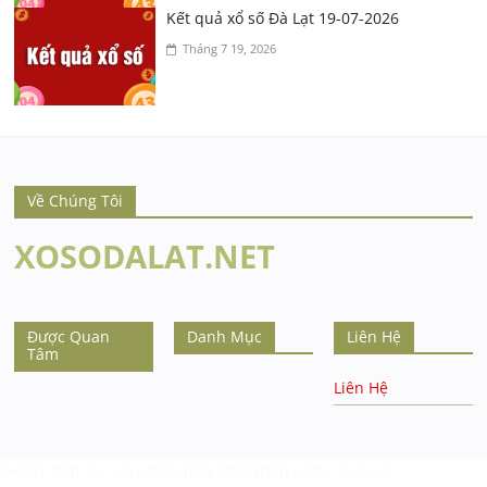
Kết quả xổ số Đà Lạt 19-07-2026
Tháng 7 19, 2026
Về Chúng Tôi
XOSODALAT.NET
Được Quan
Danh Mục
Liên Hệ
Tâm
Liên Hệ
SHBET
hợp tác với nhiều nhà phát triển game quốc tế