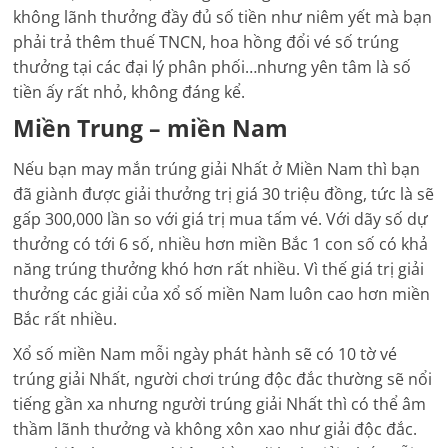
không lãnh thưởng đầy đủ số tiền như niêm yết mà bạn
phải trả thêm thuế TNCN, hoa hồng đổi vé
số trúng
thưởng tại các đại lý phân phối
…nhưng yên tâm là số
tiền ấy rất nhỏ, không đáng kể.
Miền Trung – miền Nam
Nếu bạn may mắn trúng giải Nhất ở Miền Nam thì bạn
đã giành được giải thưởng trị giá 30 triệu đồng, tức là sẽ
gấp 300,000 lần so với giá trị mua tấm vé. Với dãy số dự
thưởng có tới 6 số, nhiều hơn miền Bắc 1 con số có khả
năng trúng thưởng khó hơn rất nhiều. Vì thế giá trị giải
thưởng các giải của xổ số miền Nam luôn cao hơn miền
Bắc rất nhiều.
Xổ số miền Nam mỗi ngày phát hành sẽ có 10 tờ vé
trúng giải Nhất, người chơi trúng độc đắc thường sẽ nổi
tiếng gần xa nhưng người trúng giải Nhất thì có thể âm
thầm lãnh thưởng và không xôn xao như giải độc đắc.