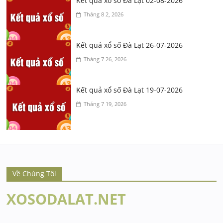
Kết quả xổ số Đà Lạt 02-08-2026
Tháng 8 2, 2026
Kết quả xổ số Đà Lạt 26-07-2026
Tháng 7 26, 2026
Kết quả xổ số Đà Lạt 19-07-2026
Tháng 7 19, 2026
Về Chúng Tôi
XOSODALAT.NET