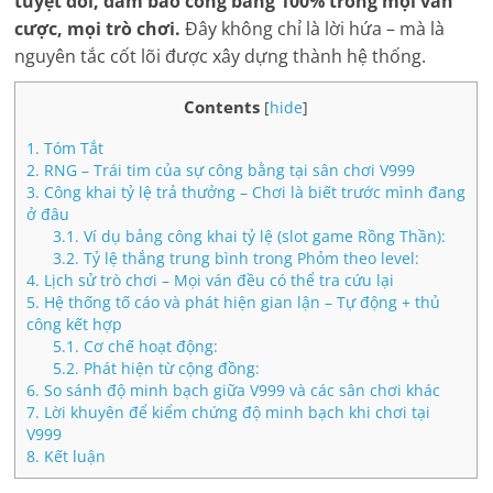
tuyệt đối, đảm bảo công bằng 100% trong mọi ván
cược, mọi trò chơi.
Đây không chỉ là lời hứa – mà là
nguyên tắc cốt lõi được xây dựng thành hệ thống.
Contents
[
hide
]
1.
Tóm Tắt
2.
RNG – Trái tim của sự công bằng tại sân chơi V999
3.
Công khai tỷ lệ trả thưởng – Chơi là biết trước mình đang
ở đâu
3.1.
Ví dụ bảng công khai tỷ lệ (slot game Rồng Thần):
3.2.
Tỷ lệ thắng trung bình trong Phỏm theo level:
4.
Lịch sử trò chơi – Mọi ván đều có thể tra cứu lại
5.
Hệ thống tố cáo và phát hiện gian lận – Tự động + thủ
công kết hợp
5.1.
Cơ chế hoạt động:
5.2.
Phát hiện từ cộng đồng:
6.
So sánh độ minh bạch giữa V999 và các sân chơi khác
7.
Lời khuyên để kiểm chứng độ minh bạch khi chơi tại
V999
8.
Kết luận