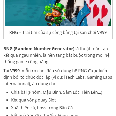
RNG – Trái tim của sự công bằng tại sân chơi V999
RNG (Random Number Generator)
là thuật toán tạo
kết quả ngẫu nhiên, là nền tảng bắt buộc trong mọi hệ
thống game công bằng.
Tại
V999
, mỗi trò chơi đều sử dụng hệ RNG được kiểm
định bởi tổ chức độc lập (ví dụ: iTech Labs, Gaming Labs
International), áp dụng cho:
Chia bài (Phỏm, Mậu Binh, Sâm Lốc, Tiến Lên…)
Kết quả vòng quay Slot
Xuất hiện cá, boss trong Bắn Cá
Kết quả Xóc đĩa, Tài Xỉu, Mini game