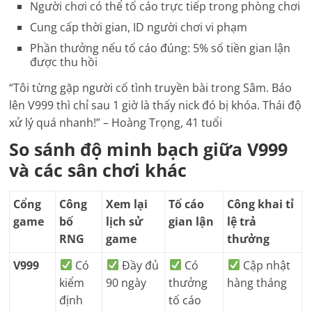
Người chơi có thể tố cáo trực tiếp trong phòng chơi
Cung cấp thời gian, ID người chơi vi phạm
Phần thưởng nếu tố cáo đúng: 5% số tiền gian lận
được thu hồi
“Tôi từng gặp người cố tình truyền bài trong Sâm. Báo
lên V999 thì chỉ sau 1 giờ là thấy nick đó bị khóa. Thái độ
xử lý quá nhanh!” – Hoàng Trọng, 41 tuổi
So sánh độ minh bạch giữa V999
và các sân chơi khác
Cổng
Công
Xem lại
Tố cáo
Công khai tỉ
game
bố
lịch sử
gian lận
lệ trả
RNG
game
thưởng
V999
Có
Đầy đủ
Có
Cập nhật
kiểm
90 ngày
thưởng
hàng tháng
định
tố cáo