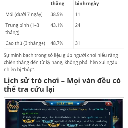
thắng
bình/ngày
Mới (dưới 7 ngày)
38.5%
11
Trung bình (1–3
43.1%
24
tháng)
Cao thủ (3 tháng+)
48.7%
31
Sự minh bạch trong số liệu giúp người chơi hiểu rằng
chiến thắng đến từ kỹ năng, không phải hên xui ngẫu
nhiên bị “bóp”.
Lịch sử trò chơi – Mọi ván đều có
thể tra cứu lại